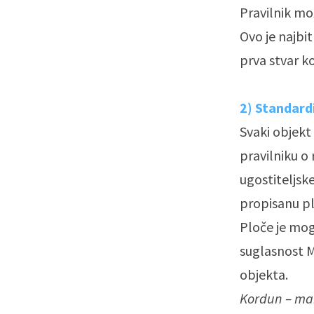
Pravilnik mo
Ovo je najbit
prva stvar ko
2) Standard
Svaki objekt 
pravilniku o 
ugostiteljsk
propisanu pl
Ploče je mog
suglasnost M
objekta.
Kordun – mar