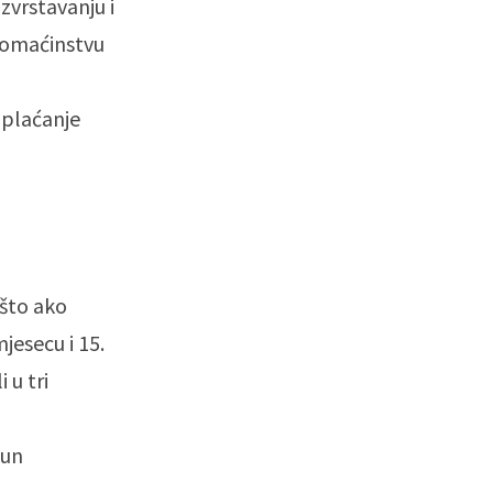
zvrstavanju i
 domaćinstvu
 plaćanje
 što ako
mjesecu i 15.
 u tri
čun