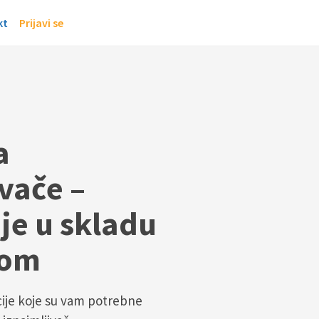
kt
Prijavi se
a
vače –
je u skladu
nom
cije koje su vam potrebne