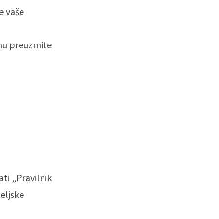
e vaše
anu preuzmite
ti „Pravilnik
teljske