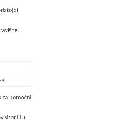
ristojbi
oravišne
28
ok za pomoćni
sitor ili u