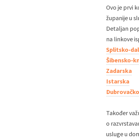
Ovo je prvi 
županije u s
Detaljan pop
na linkove i
Splitsko-da
Šibensko-k
Zadarska
Istarska
Dubrovačko
Također važn
o razvrstavan
usluge u dom