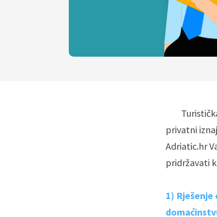
Turistička s
privatni izna
Adriatic.hr 
pridržavati k
1) Rješenje 
domaćinstv