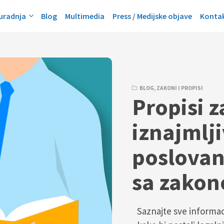
suradnja
Blog
Multimedia
Press / Medijske objave
Konta
BLOG
,
ZAKONI I PROPISI
Propisi z
iznajmlji
poslovan
sa zako
Saznajte sve informa