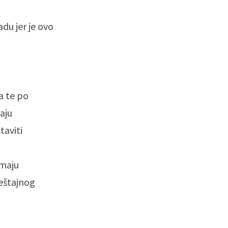
adu jer je ovo
a te po
aju
taviti
imaju
ještajnog