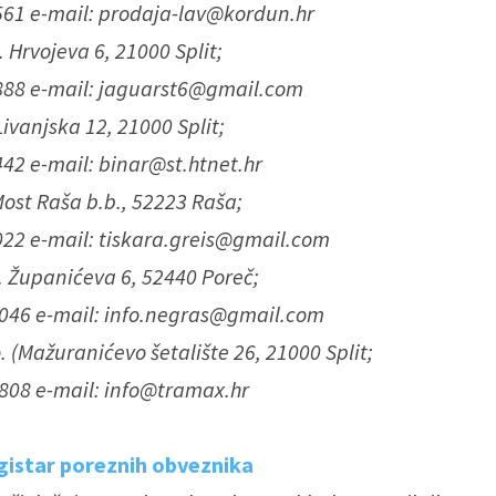
 561 e-mail: prodaja-lav@kordun.hr
 Hrvojeva 6, 21000 Split;
 888 e-mail: jaguarst6@gmail.com
Livanjska 12, 21000 Split;
 442 e-mail: binar@st.htnet.hr
Most Raša b.b., 52223 Raša;
 022 e-mail: tiskara.greis@gmail.com
. Županićeva 6, 52440 Poreč;
-046 e-mail: info.negras@gmail.com
. (Mažuranićevo šetalište 26, 21000 Split;
-808 e-mail: info@tramax.hr
egistar poreznih obveznika