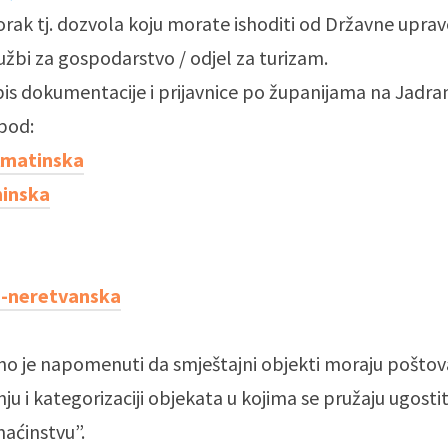
korak tj. dozvola koju morate ishoditi od Državne uprav
lužbi za gospodarstvo / odjel za turizam.
is dokumentacije i prijavnice po županijama na Jadr
spod:
lmatinska
ninska
-neretvanska
o je napomenuti da smještajni objekti moraju poštova
ju i kategorizaciji objekata u kojima se pružaju ugosti
aćinstvu”.