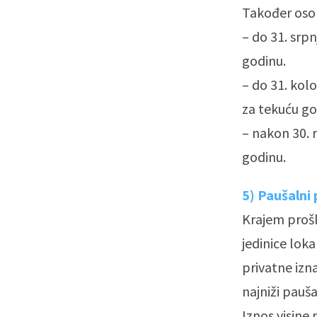
Također osobe
– do 31. srp
godinu.
– do 31. kol
za tekuću go
– nakon 30. 
godinu.
5) Paušalni 
Krajem prošl
jedinice lok
privatne izn
najniži pauša
Iznos visine