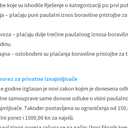
 koje su ishodile Rješenje o kategorizaciji po prvi put
nja – plaćaju puni paušalni iznos boravišne pristojbe z
ovoza – plaćaju dvije trećine paušalnog iznosa boraviš
dinu.
rujna – oslobođeni su plaćanja boravišne pristojbe za 
porez za privatne iznajmljivače
e godine izglasan je novi zakon kojim je donesena od
alne samouprave same donose odluke o visini paušaln
ajmljivače. Također postavljena su ograničenja od 150,
lni porez i 1500,00 kn za najviši.
 paušalnog poreza računa se na način: (broj fiksnih kre