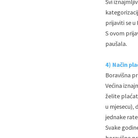
Svi iznajmlji
kategorizaci
prijaviti se
S ovom prija
paušala.
4) Način pla
Boravišna pr
Većina iznaj
želite plaćat
u mjesecu), 
jednake rate
Svake godine
boravišne pr