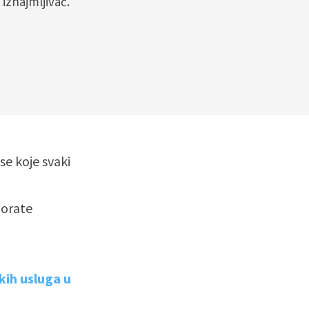
 iznajmljivač.
e koje svaki
morate
kih usluga u