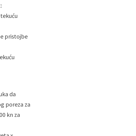
:
a tekuću
ne pristojbe
tekuću
luka da
og poreza za
00 kn za
veta x