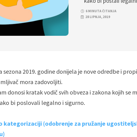
kako bi postali legalni
6 MINUTA ČITANJA
28 LIPNJA, 2019
ezona 2019. godine donijela je nove odredbe i propis
jmljivač mora zadovoljiti.
Vam donosi kratak vodič svih obveza i zakona kojih se 
ako bi poslovali legalno i sigurno.
o kategorizaciji (odobrenje za pružanje ugostiteljs
u)