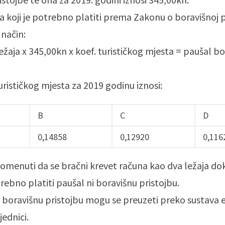
a koji je potrebno platiti prema Zakonu o boravišnoj p
 način:
ležaja x 345,00kn x koef. turističkog mjesta = paušal b
urističkog mjesta za 2019 godinu iznosi:
B
C
D
0,14858
0,12920
0,116
omenuti da se bračni krevet računa kao dva ležaja d
trebno platiti paušal ni boravišnu pristojbu.
 boravišnu pristojbu mogu se preuzeti preko sustava eVi
jednici.