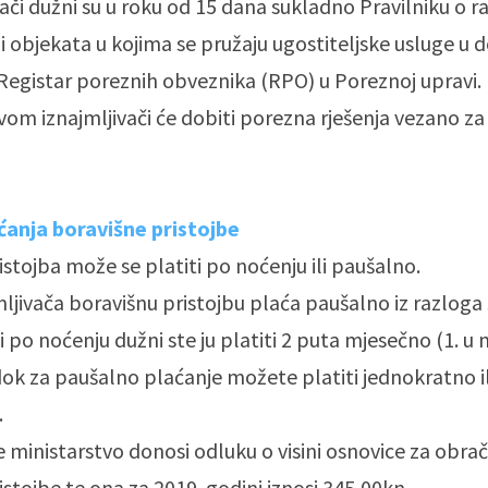
vači dužni su u roku od 15 dana sukladno Pravilniku o ra
ji objekata u kojima se pružaju ugostiteljske usluge u
 u Registar poreznih obveznika (RPO) u Poreznoj upravi.
vom iznajmljivači će dobiti porezna rješenja vezano za
ćanja boravišne pristojbe
istojba može se platiti po noćenju ili paušalno.
mljivača boravišnu pristojbu plaća paušalno iz razloga
i po noćenju dužni ste ju platiti 2 puta mjesečno (1. u 
dok za paušalno plaćanje možete platiti jednokratno ili
.
 ministarstvo donosi odluku o visini osnovice za obra
istojbe te ona za 2019. godini iznosi 345,00kn.