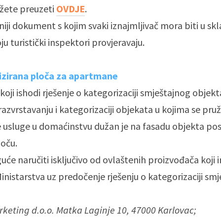
žete preuzeti
OVDJE
.
niji dokument s kojim svaki iznajmljivač mora biti u skl
ju turistički inspektori provjeravaju.
izirana ploča za apartmane
koji ishodi rješenje o kategorizaciji smještajnog objekt
razvrstavanju i kategorizaciji objekata u kojima se pruž
e usluge u domaćinstvu dužan je na fasadu objekta pos
oču.
uće naručiti isključivo od ovlaštenih proizvođača koji 
inistarstva uz predočenje rješenju o kategorizaciji sm
keting d.o.o. Matka Laginje 10, 47000 Karlovac;