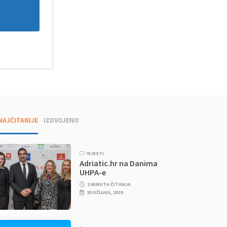
NAJČITANIJE
IZDVOJENO
VIJESTI
Adriatic.hr na Danima
UHPA-e
1 MINUTA ČITANJA
25 OŽUJKA, 2019