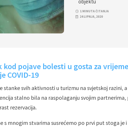
objektu
1 MINUTA ČITANJA
24 LIPNJA, 2020
 kod pojave bolesti u gosta za vrijem
je COVID-19
stanke svih aktivnosti u turizmu na svjetskoj razini, a
gencija stalno bila na raspolaganju svojim partnerima
ast rezervacija.
e s mnogim stvarima susrećemo po prvi put stoga je i