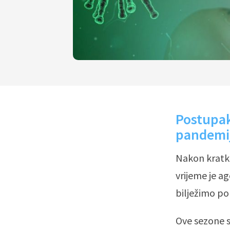
Postupak
pandemi
Nakon kratke 
vrijeme je a
bilježimo por
Ove sezone s