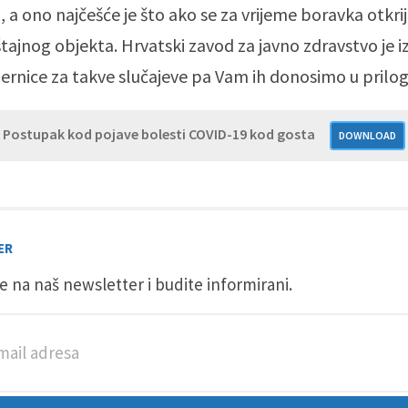
, a ono najčešće je što ako se za vrijeme boravka otkri
tajnog objekta. Hrvatski zavod za javno zdravstvo je 
jernice za takve slučajeve pa Vam ih donosimo u prilog
Postupak kod pojave bolesti COVID-19 kod gosta
DOWNLOAD
ER
se na naš newsletter i budite informirani.