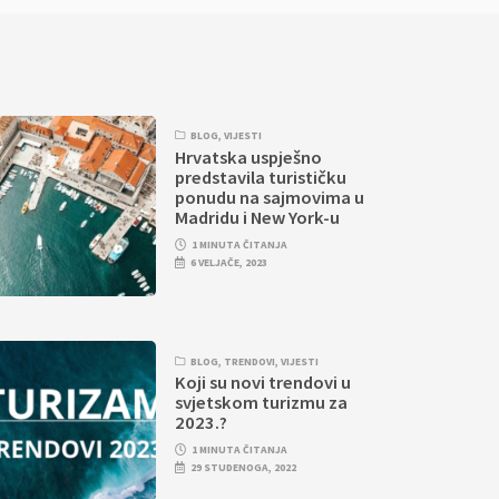
BLOG
,
VIJESTI
Hrvatska uspješno
predstavila turističku
ponudu na sajmovima u
Madridu i New York-u
1 MINUTA ČITANJA
6 VELJAČE, 2023
BLOG
,
TRENDOVI
,
VIJESTI
Koji su novi trendovi u
svjetskom turizmu za
2023.?
1 MINUTA ČITANJA
29 STUDENOGA, 2022