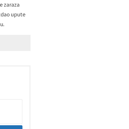
je zaraza
izdao upute
u.