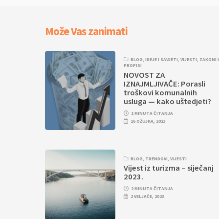
Može Vas zanimati
BLOG
,
IDEJE I SAVJETI
,
VIJESTI
,
ZAKONI 
PROPISI
NOVOST ZA
IZNAJMLJIVAČE: Porasli
troškovi komunalnih
usluga — kako uštedjeti?
1 MINUTA ČITANJA
16 OŽUJKA, 2023
BLOG
,
TRENDOVI
,
VIJESTI
Vijest iz turizma – siječanj
2023.
2 MINUTA ČITANJA
2 VELJAČE, 2023