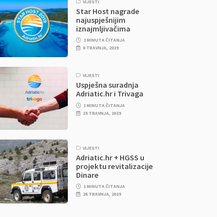
VIJESTI
Star Host nagrade
najuspješnijim
iznajmljivačima
2 MINUTA ČITANJA
8 TRAVNJA, 2019
VIJESTI
Uspješna suradnja
Adriatic.hr i Trivaga
1 MINUTA ČITANJA
15 TRAVNJA, 2019
VIJESTI
Adriatic.hr + HGSS u
projektu revitalizacije
Dinare
1 MINUTA ČITANJA
26 TRAVNJA, 2019