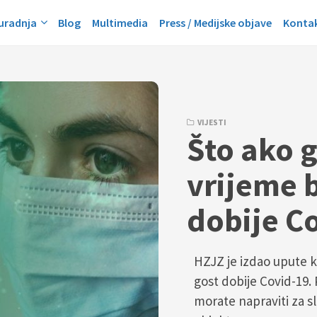
suradnja
Blog
Multimedia
Press / Medijske objave
Konta
VIJESTI
Što ako g
vrijeme 
dobije C
HZJZ je izdao upute k
gost dobije Covid-19.
morate napraviti za sl