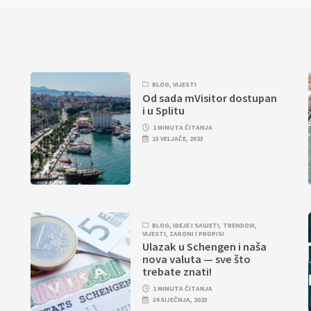
I
BLOG
,
VIJESTI
Od sada mVisitor dostupan
i u Splitu
1 MINUTA ČITANJA
13 VELJAČE, 2023
BLOG
,
IDEJE I SAVJETI
,
TRENDOVI
,
VIJESTI
,
ZAKONI I PROPISI
Ulazak u Schengen i naša
nova valuta — sve što
trebate znati!
1 MINUTA ČITANJA
24 SIJEČNJA, 2023