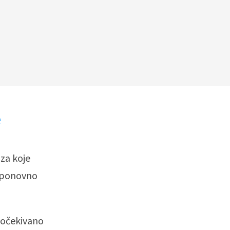
e
 za koje
, ponovno
 očekivano