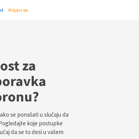
kt
Prijavi se
ost za
boravka
oronu?
ako se ponašati u slučaju da
 Pogledajte koje postupke
učaj da se to desi u vašem