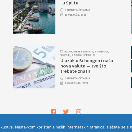
i u Splitu
1 MINUTA ČITANJA
13 VELJAČE, 2023
BLOG
,
IDEJE I SAVJETI
,
TRENDOVI
,
VIJESTI
,
ZAKONI I PROPISI
Ulazak u Schengen i naša
nova valuta — sve što
trebate znati!
1 MINUTA ČITANJA
24 SIJEČNJA, 2023
 iskustva. Nastavkom korištenja naših internetskih stranica, slažete se s 
© 2026
Adriatic.hr
|
Zaštita privatnosti
|
Uvjeti korištenja