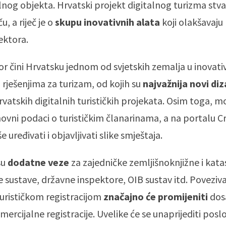
nog objekta. Hrvatski projekt digitalnog turizma stvar
u, a riječ je o
skupu inovativnih alata
koji olakšavaju
ektora.
tor čini Hrvatsku jednom od svjetskih zemalja u inovat
rješenjima za turizam, od kojih su
najvažnija novi diz
rvatskih digitalnih turističkih projekata. Osim toga, m
novni podaci o turističkim članarinama, a na portalu Cr
 uređivati i objavljivati slike smještaja.
su
dodatne veze
za zajedničke zemljišnoknjižne i kata
e sustave, državne inspektore, OIB sustav itd. Poveziva
urističkom registracijom
značajno će promijeniti
dos
ercijalne registracije. Uvelike će se unaprijediti posl