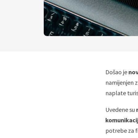
Došao je
nov
namijenjen za
naplate turis
Uvedene su
komunikaci
potrebe za fi