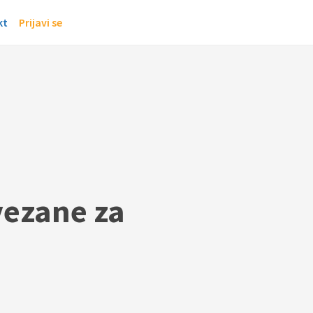
kt
Prijavi se
vezane za