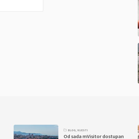
I
BLOG
,
VIJESTI
Od sada mVisitor dostupan