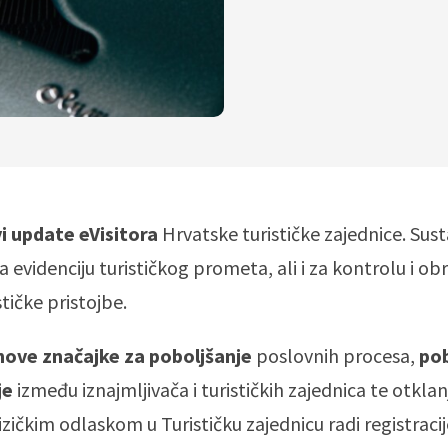
i update eVisitora
Hrvatske turističke zajednice. Sust
 evidenciju turističkog prometa, ali i za kontrolu i ob
tičke pristojbe.
nove značajke za poboljšanje
poslovnih procesa,
pob
je
između iznajmljivača i turističkih zajednica te otklan
zičkim odlaskom u Turističku zajednicu radi registracij