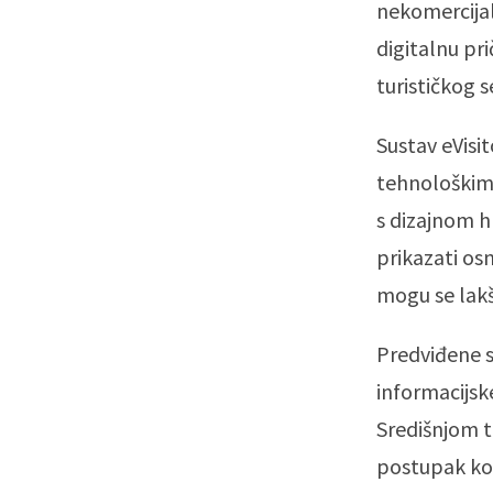
nekomercijal
digitalnu prič
turističkog s
Sustav eVisi
tehnološkim 
s dizajnom h
prikazati os
mogu se lakše
Predviđene 
informacijsk
Središnjom t
postupak kom