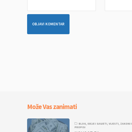
Može Vas zanimati
BLOG
,
IDEJE I SAVJETI
,
VIJESTI
,
ZAKONI 
PROPISI