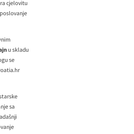
a cjelovitu
 poslovanje
ivnim
ajn
u skladu
ogu se
oatia.hr
starske
nje sa
adašnji
ovanje