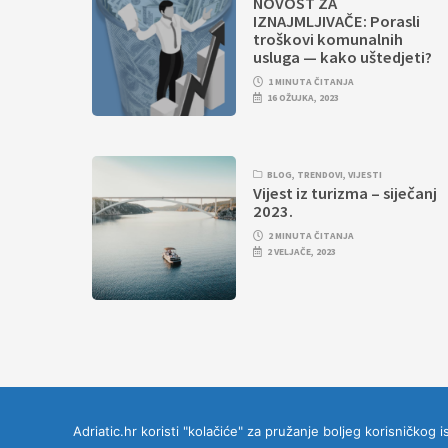
NOVOST ZA
IZNAJMLJIVAČE: Porasli
troškovi komunalnih
usluga — kako uštedjeti?
1 MINUTA ČITANJA
16 OŽUJKA, 2023
BLOG
,
TRENDOVI
,
VIJESTI
Vijest iz turizma – siječanj
2023.
2 MINUTA ČITANJA
2 VELJAČE, 2023
Adriatic.hr koristi "kolačiće" za pružanje boljeg korisničkog