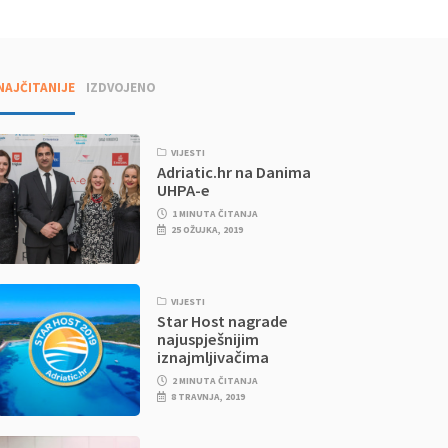
NAJČITANIJE
IZDVOJENO
VIJESTI
Adriatic.hr na Danima
UHPA-e
1 MINUTA ČITANJA
25 OŽUJKA, 2019
VIJESTI
Star Host nagrade
najuspješnijim
iznajmljivačima
2 MINUTA ČITANJA
8 TRAVNJA, 2019