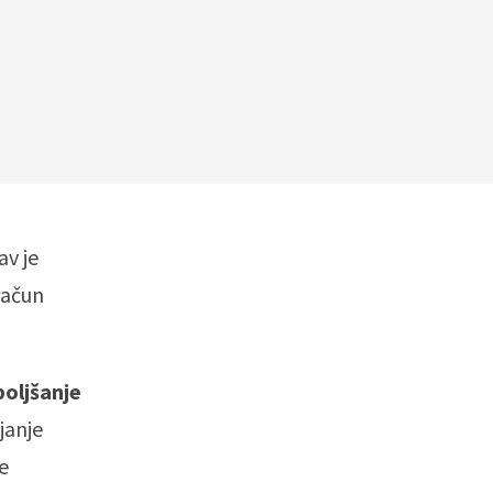
av je
račun
oljšanje
janje
e