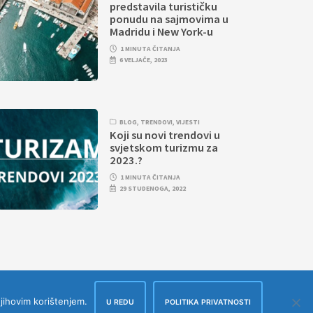
predstavila turističku
ponudu na sajmovima u
Madridu i New York-u
1 MINUTA ČITANJA
6 VELJAČE, 2023
BLOG
,
TRENDOVI
,
VIJESTI
Koji su novi trendovi u
svjetskom turizmu za
2023.?
1 MINUTA ČITANJA
29 STUDENOGA, 2022
njihovim korištenjem.
U REDU
POLITIKA PRIVATNOSTI