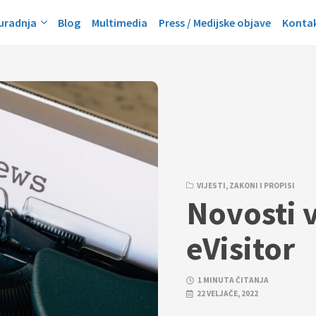
suradnja
Blog
Multimedia
Press / Medijske objave
Konta
VIJESTI
,
ZAKONI I PROPISI
Novosti 
eVisitor
1 MINUTA ČITANJA
22 VELJAČE, 2022