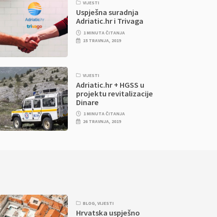
VIJESTI
Uspješna suradnja
Adriatic.hr i Trivaga
1 MINUTA ČITANJA
15 TRAVNJA, 2019
VIJESTI
Adriatic.hr + HGSS u
projektu revitalizacije
Dinare
1 MINUTA ČITANJA
26 TRAVNJA, 2019
BLOG
,
VIJESTI
Hrvatska uspješno