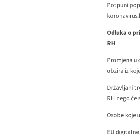
Potpuni popi
koronavirus.h
Odluka o pr
RH
Promjena u o
obzira iz koj
Državljani t
RH nego će 
Osobe koje u
EU digitalne