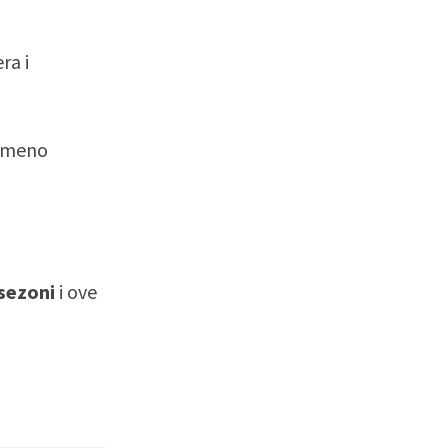
ra i
remeno
 sezoni
i ove