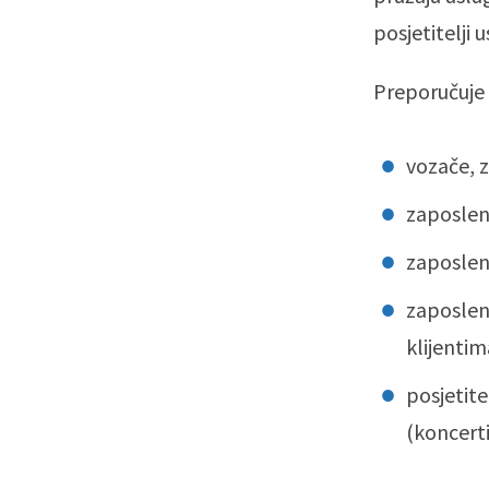
posjetitelji 
Preporučuje 
vozače, 
zaposleni
zaposleni
zaposleni
klijentim
posjetite
(koncerti