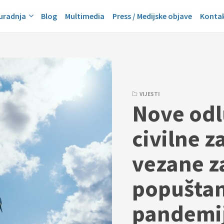
suradnja
Blog
Multimedia
Press / Medijske objave
Konta
VIJESTI
Nove odl
civilne z
vezane z
popuštan
pandemij