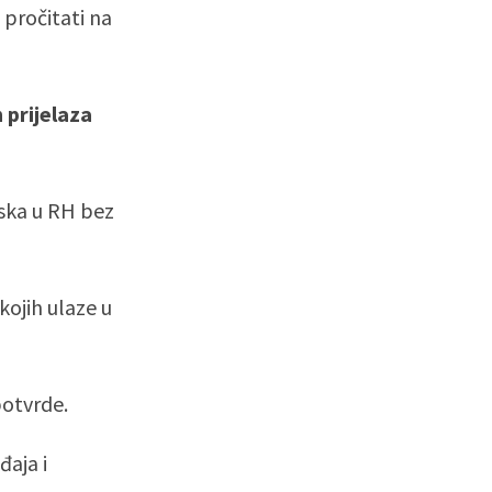
pročitati na
 prijelaza
aska u RH bez
kojih ulaze u
potvrde.
đaja i