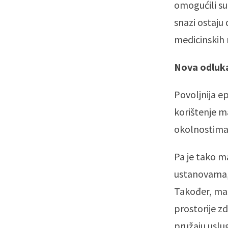
omogućili su
snazi ostaju 
medicinskih 
Nova odluka 
Povoljnija e
korištenje m
okolnostima 
Pa je tako m
ustanovama, 
Također, mask
prostorije zd
pružaju uslug