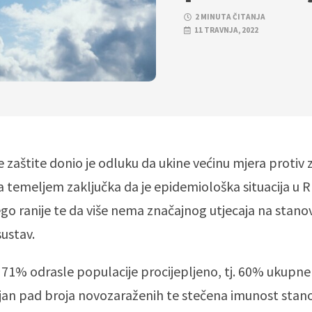
2 MINUTA ČITANJA
11 TRAVNJA, 2022
e zaštite donio je odluku da ukine većinu mjera protiv 
a temeljem zaključka da je epidemiološka situacija u 
ego ranije te da više nema značajnog utjecaja na stano
sustav.
 71% odrasle populacije procijepljeno, tj. 60% ukupne
čajan pad broja novozaraženih te stečena imunost stan