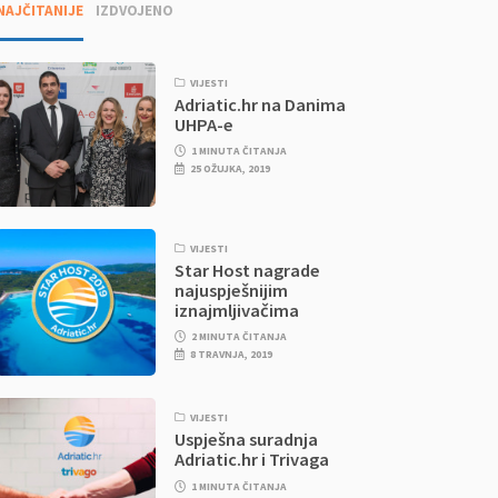
NAJČITANIJE
IZDVOJENO
VIJESTI
Adriatic.hr na Danima
UHPA-e
1 MINUTA ČITANJA
25 OŽUJKA, 2019
VIJESTI
Star Host nagrade
najuspješnijim
iznajmljivačima
2 MINUTA ČITANJA
8 TRAVNJA, 2019
VIJESTI
Uspješna suradnja
Adriatic.hr i Trivaga
1 MINUTA ČITANJA