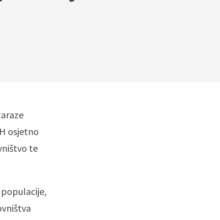
zaraze
RH osjetno
vništvo te
 populacije,
ovništva