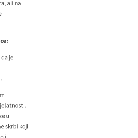
a, ali na
e
ice:
 da je
i.
im
elatnosti.
ze u
e skrbi koji
o i