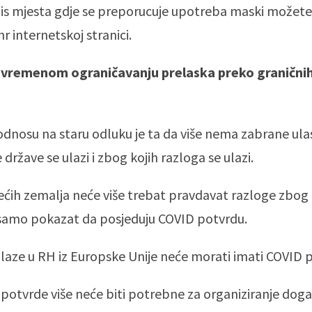
s mjesta gdje se preporucuje upotreba maski možete 
r internetskoj stranici.
ivremenom ograničavanju prelaska preko graničnih
dnosu na staru odluku je ta da više nema zabrane ul
e države se ulazi i zbog kojih razloga se ulazi.
rećih zemalja neće više trebat pravdavat razloge zbog 
samo pokazat da posjeduju COVID potvrdu.
laze u RH iz Europske Unije neće morati imati COVID 
 potvrde više neće biti potrebne za organiziranje doga