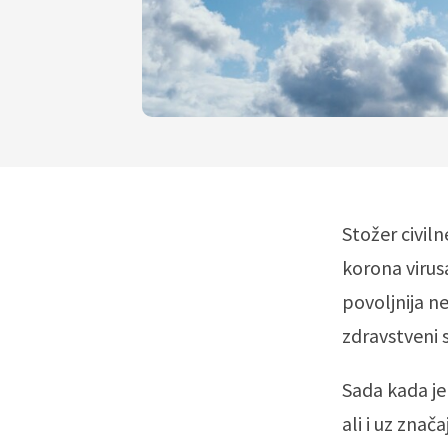
Stožer civiln
korona virus
povoljnija n
zdravstveni 
Sada kada je
ali i uz zna