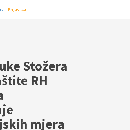
kt
Prijavi se
uke Stožera
aštite RH
a
je
skih mjera