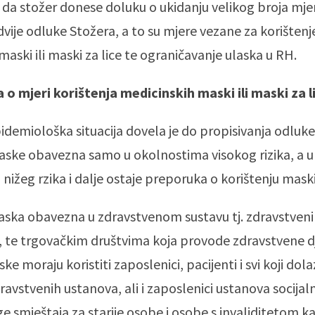
 da stožer donese doluku o ukidanju velikog broja mjer
dvije odluke Stožera, a to su mjere vezane za korištenj
maski ili maski za lice te ograničavanje ulaska u RH.
o mjeri korištenja medicinskih maski ili maski za l
pidemiološka situacija dovela je do propisivanja odluke
aske obavezna samo u okolnostima visokog rizika, a u
nižeg rzika i dalje ostaje preporuka o korištenju mask
aska obavezna u zdravstvenom sustavu tj. zdravstven
te trgovačkim društvima koja provode zdravstvene dj
e moraju koristiti zaposlenici, pacijenti i svi koji dola
ravstvenih ustanova, ali i zaposlenici ustanova socijaln
e smještaja za starije osobe i osobe s invaliditetom ka