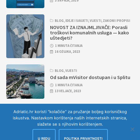
3 SRPNJA, 2019
BLOG
,
IDEJE I SAVJETI
,
VIJESTI
,
ZAKONI I PROPISI
NOVOST ZA IZNAJMLJIVAČE: Porasli
troškovi komunalnih usluga — kako
uštedjeti?
1 MINUTA ČITANJA
16 OŽUJKA, 2023
BLOG
,
VIJESTI
Od sada mVisitor dostupan i u Splitu
1 MINUTA ČITANJA
13 VELJAČE, 2023
Adriatic.hr koristi "kolačiće" za pružanje boljeg korisničkog
iskustva. Nastavkom korištenja naših internetskih stranica,
slažete se s njihovim korištenjem.
U REDU
POLITIKA PRIVATNOSTI