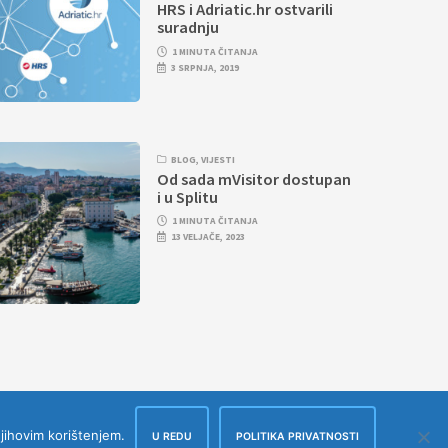
HRS i Adriatic.hr ostvarili
suradnju
1 MINUTA ČITANJA
3 SRPNJA, 2019
BLOG
,
VIJESTI
Od sada mVisitor dostupan
i u Splitu
1 MINUTA ČITANJA
13 VELJAČE, 2023
njihovim korištenjem.
U REDU
POLITIKA PRIVATNOSTI