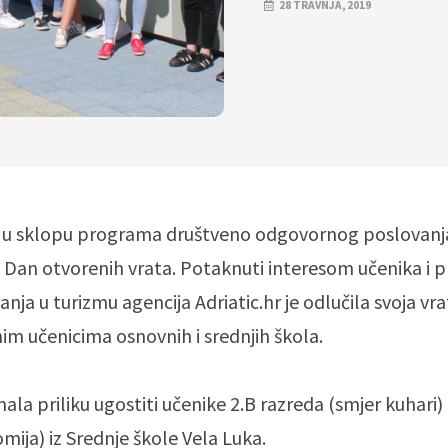
28 TRAVNJA, 2019
je u sklopu programa društveno odgovornog poslovanj
i Dan otvorenih vrata. Potaknuti interesom učenika i p
nja u turizmu agencija Adriatic.hr je odlučila svoja vra
nim učenicima osnovnih i srednjih škola.
mala priliku ugostiti učenike 2.B razreda (smjer kuhari) 
mija) iz Srednje škole Vela Luka.