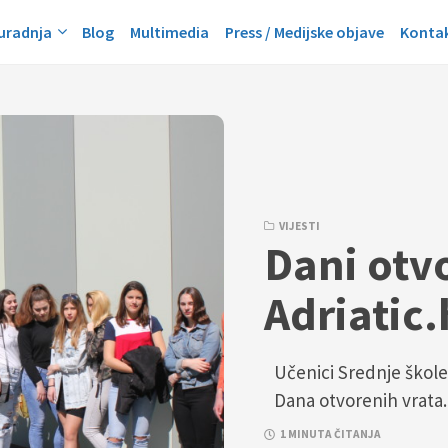
suradnja
Blog
Multimedia
Press / Medijske objave
Konta
VIJESTI
Dani otv
Adriatic.
Učenici Srednje škole V
Dana otvorenih vrata.
1 MINUTA ČITANJA