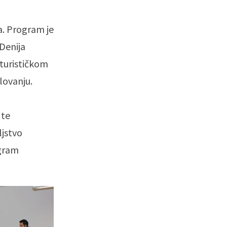
a. Program je
Denija
 turističkom
lovanju.
 te
ljstvo
ogram