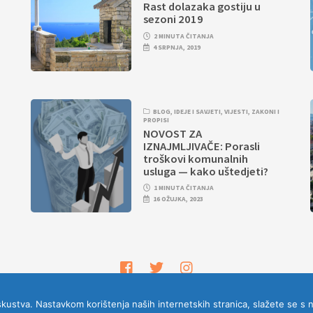
Rast dolazaka gostiju u
sezoni 2019
2 MINUTA ČITANJA
4 SRPNJA, 2019
BLOG
,
IDEJE I SAVJETI
,
VIJESTI
,
ZAKONI I
PROPISI
NOVOST ZA
IZNAJMLJIVAČE: Porasli
troškovi komunalnih
usluga — kako uštedjeti?
1 MINUTA ČITANJA
16 OŽUJKA, 2023
 iskustva. Nastavkom korištenja naših internetskih stranica, slažete se s 