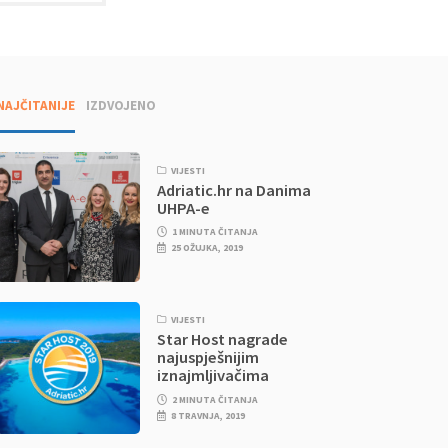
NAJČITANIJE
IZDVOJENO
VIJESTI
Adriatic.hr na Danima
UHPA-e
1 MINUTA ČITANJA
25 OŽUJKA, 2019
VIJESTI
Star Host nagrade
najuspješnijim
iznajmljivačima
2 MINUTA ČITANJA
8 TRAVNJA, 2019