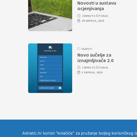
Novosti u sustavu
ocjenjivanja
2 MINUTA ČITANJA
29 SRPNJA, 2019
VIJESTI
Novo sučelje za
iznajmljivače 2.0
1 MINUTA ČITANJA
3 SRPNJA, 2019
Adriatic.hr koristi "kolačiće" za pružanje boljeg korisničkog