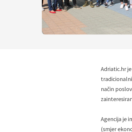
Adriatic.hr 
tradicionaln
način poslova
zainteresira
Agencija je i
(smjer ekono