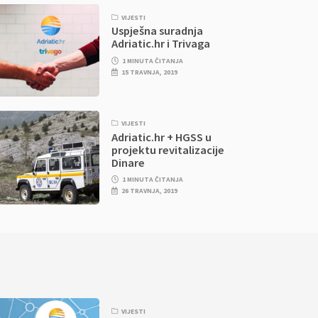
VIJESTI
Uspješna suradnja
Adriatic.hr i Trivaga
1 MINUTA ČITANJA
15 TRAVNJA, 2019
VIJESTI
Adriatic.hr + HGSS u
projektu revitalizacije
Dinare
1 MINUTA ČITANJA
26 TRAVNJA, 2019
VIJESTI