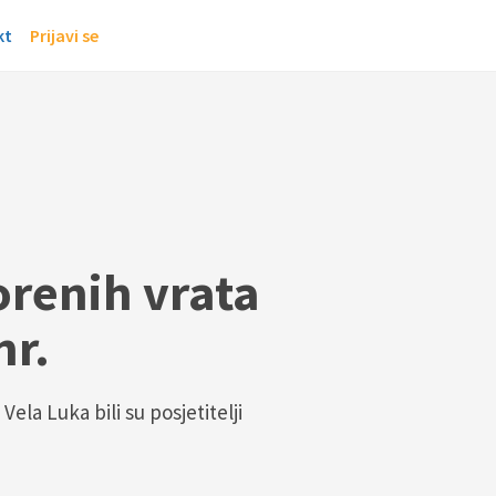
kt
Prijavi se
orenih vrata
hr.
ela Luka bili su posjetitelji