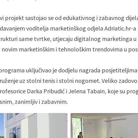
ivi projekt sastojao se od edukativnog i zabavnog dijel
avanjem voditelja marketinškog odjela Adriatic.hr-a 
strukturi same tvrtke, utjecaju digitalnog marketinga u
i novim marketinškim i tehnološkim trendovima u pos
programa uključivao je dodjelu nagrada posjetiteljima
ruženje uz stolni tenis i stolni nogomet. Veliko zadovo
profesorice Darka Pribudić i Jelena Tabain, koje su pr
isnim, zanimljiv i zabavnim.