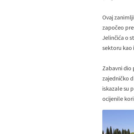
Ovaj zanimlj
započeo pred
Jelinčića o 
sektoru kao 
Zabavni dio 
zajedničko d
iskazale su 
ocijenile kor