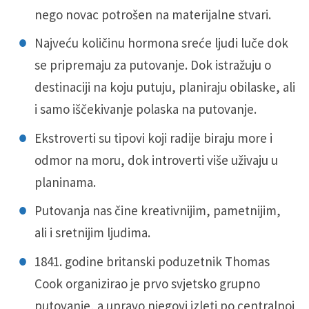
nego novac potrošen na materijalne stvari.
Najveću količinu hormona sreće ljudi luče dok
se pripremaju za putovanje. Dok istražuju o
destinaciji na koju putuju, planiraju obilaske, ali
i samo iščekivanje polaska na putovanje.
Ekstroverti su tipovi koji radije biraju more i
odmor na moru, dok introverti više uživaju u
planinama.
Putovanja nas čine kreativnijim, pametnijim,
ali i sretnijim ljudima.
1841. godine britanski poduzetnik Thomas
Cook organizirao je prvo svjetsko grupno
putovanje, a upravo njegovi izleti po centralnoj