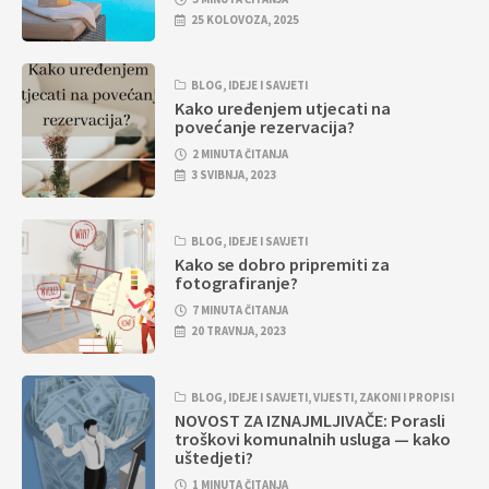
25 KOLOVOZA, 2025
BLOG
,
IDEJE I SAVJETI
Kako uređenjem utjecati na
povećanje rezervacija?
2 MINUTA ČITANJA
3 SVIBNJA, 2023
BLOG
,
IDEJE I SAVJETI
Kako se dobro pripremiti za
fotografiranje?
7 MINUTA ČITANJA
20 TRAVNJA, 2023
BLOG
,
IDEJE I SAVJETI
,
VIJESTI
,
ZAKONI I PROPISI
NOVOST ZA IZNAJMLJIVAČE: Porasli
troškovi komunalnih usluga — kako
uštedjeti?
1 MINUTA ČITANJA