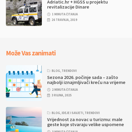
Adriatic.hr + HGSS u projektu
revitalizacije Dinare
1 MINUTA ČITANJA
26 TRAVNJA, 2019
Može Vas zanimati
BLOG
,
TRENDOVI
Sezona 2026. počinje sada – zašto
najbolji iznajmljivači kreću na vrijeme
2 MINUTA ČITANJA
3 RUJNA, 2025
BLOG
,
IDEJE I SAVJETI
,
TRENDOVI
Vrijednost za novac u turizmu: male
geste koje stvaraju velike uspomene
3 MINUTA ČITANJA