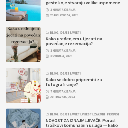
geste koje stvaraju velike uspomene
3 MINUTA ČITANJA
25 KOLOVOZA, 2025
BLOG
,
IDEJE I SAVJETI
Kako uređenjem utjecati na
povećanje rezervacija?
2 MINUTA ČITANJA
3 SVIBNJA, 2023
BLOG
,
IDEJE I SAVJETI
Kako se dobro pripremiti za
fotografiranje?
7 MINUTA ČITANJA
20 TRAVNJA, 2023
BLOG
,
IDEJE I SAVJETI
,
VIJESTI
,
ZAKONI I PROPISI
NOVOST ZA IZNAJMLJIVAČE: Porasli
troškovi komunalnih usluga — kako