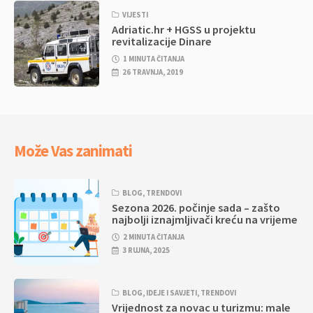
VIJESTI
Adriatic.hr + HGSS u projektu
revitalizacije Dinare
1 MINUTA ČITANJA
26 TRAVNJA, 2019
Može Vas zanimati
BLOG
,
TRENDOVI
Sezona 2026. počinje sada – zašto
najbolji iznajmljivači kreću na vrijeme
2 MINUTA ČITANJA
3 RUJNA, 2025
BLOG
,
IDEJE I SAVJETI
,
TRENDOVI
Vrijednost za novac u turizmu: male