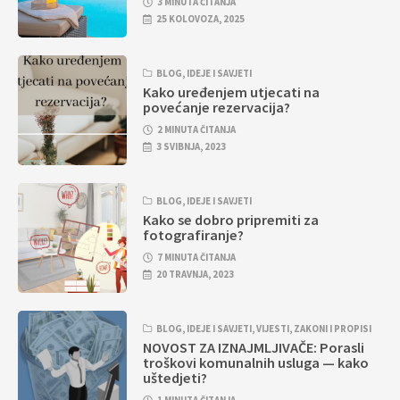
3 MINUTA ČITANJA
25 KOLOVOZA, 2025
BLOG
,
IDEJE I SAVJETI
Kako uređenjem utjecati na
povećanje rezervacija?
2 MINUTA ČITANJA
3 SVIBNJA, 2023
BLOG
,
IDEJE I SAVJETI
Kako se dobro pripremiti za
fotografiranje?
7 MINUTA ČITANJA
20 TRAVNJA, 2023
BLOG
,
IDEJE I SAVJETI
,
VIJESTI
,
ZAKONI I PROPISI
NOVOST ZA IZNAJMLJIVAČE: Porasli
troškovi komunalnih usluga — kako
uštedjeti?
1 MINUTA ČITANJA