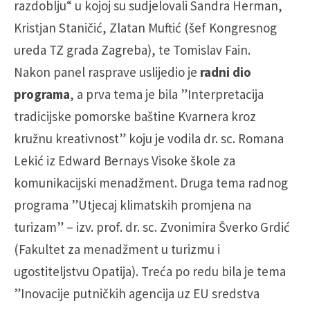
razdoblju“ u kojoj su sudjelovali Sandra Herman,
Kristjan Staničić, Zlatan Muftić (šef Kongresnog
ureda TZ grada Zagreba), te Tomislav Fain.
Nakon panel rasprave uslijedio je
radni dio
programa
, a prva tema je bila ”Interpretacija
tradicijske pomorske baštine Kvarnera kroz
kružnu kreativnost” koju je vodila dr. sc. Romana
Lekić iz Edward Bernays Visoke škole za
komunikacijski menadžment. Druga tema radnog
programa ”Utjecaj klimatskih promjena na
turizam” – izv. prof. dr. sc. Zvonimira Šverko Grdić
(Fakultet za menadžment u turizmu i
ugostiteljstvu Opatija). Treća po redu bila je tema
”Inovacije putničkih agencija uz EU sredstva