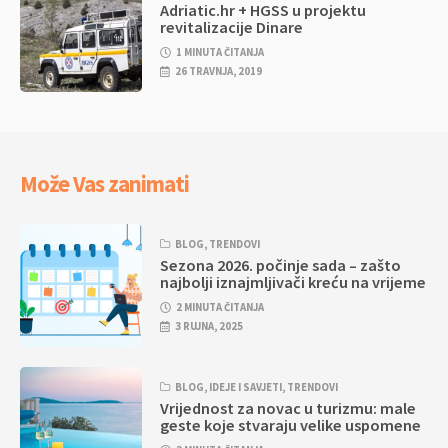
Adriatic.hr + HGSS u projektu
revitalizacije Dinare
1 MINUTA ČITANJA
26 TRAVNJA, 2019
Može Vas zanimati
BLOG
,
TRENDOVI
Sezona 2026. počinje sada – zašto
najbolji iznajmljivači kreću na vrijeme
2 MINUTA ČITANJA
3 RUJNA, 2025
BLOG
,
IDEJE I SAVJETI
,
TRENDOVI
Vrijednost za novac u turizmu: male
geste koje stvaraju velike uspomene