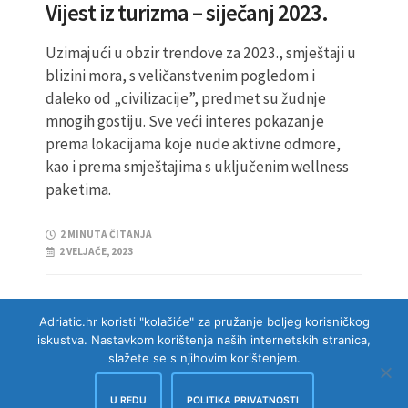
Vijest iz turizma – siječanj 2023.
Uzimajući u obzir trendove za 2023., smještaji u
blizini mora, s veličanstvenim pogledom i
daleko od „civilizacije”, predmet su žudnje
mnogih gostiju. Sve veći interes pokazan je
prema lokacijama koje nude aktivne odmore,
kao i prema smještajima s uključenim wellness
paketima.
2 MINUTA ČITANJA
2 VELJAČE, 2023
Adriatic.hr koristi "kolačiće" za pružanje boljeg korisničkog
iskustva. Nastavkom korištenja naših internetskih stranica,
slažete se s njihovim korištenjem.
U REDU
POLITIKA PRIVATNOSTI