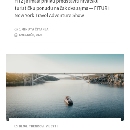
HTZ je imala priliku predstaviti hrvatsku
turističku ponudu na čak dva sajma — FITUR i
New York Travel Adventure Show.
1 MINUTA ČITANJA
6 VELJAČE, 2023
BLOG
,
TRENDOVI
,
VIJESTI