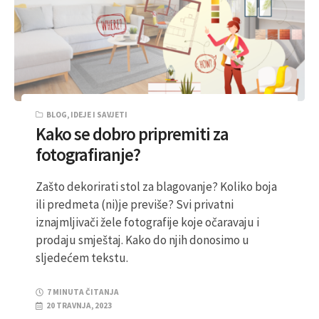
BLOG
,
IDEJE I SAVJETI
Kako se dobro pripremiti za
fotografiranje?
Zašto dekorirati stol za blagovanje? Koliko boja
ili predmeta (ni)je previše? Svi privatni
iznajmljivači žele fotografije koje očaravaju i
prodaju smještaj. Kako do njih donosimo u
sljedećem tekstu.
7 MINUTA ČITANJA
20 TRAVNJA, 2023